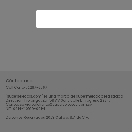
Cóntactanos
Call Center:
2267-6767
"superselectos.com" es una marca de supermercado registrado.
Dirección: Prolongación 59 AV Sur y calle El Progreso 2934.
Correo: servicioalcliente@superselectos.com.sv
NIT: 0614-110169-001-1
Derechos Reservados 2023 Calleja, S.A de C.V.