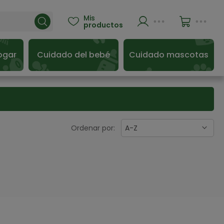
Mis

productos
ogar
Cuidado del bebé
Cuidado mascotas
Ordenar por:
A-Z