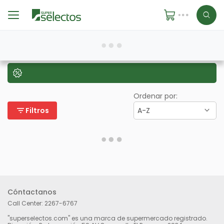
Ordenar por:
filter_list
Filtros
A-Z
Cóntactanos
Call Center:
2267-6767
"superselectos.com" es una marca de supermercado registrado.