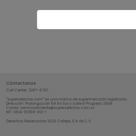
Cóntactanos
Call Center:
2267-6767
"superselectos.com" es una marca de supermercado registrado.
Dirección: Prolongación 59 AV Sur y calle El Progreso 2934.
Correo: servicioalcliente@superselectos.com.sv
NIT: 0614-110169-001-1
Derechos Reservados 2023 Calleja, S.A de C.V.