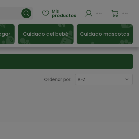
Mis

productos
ogar
Cuidado del bebé
Cuidado mascotas
Ordenar por:
A-Z