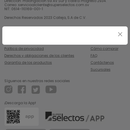
Dirección: Prolongación 59 AV Sur y calle El Progreso 2934.
Correo: servicioalcliente@superselectos.com.sv
NIT: 0614-110169-001-1
Derechos Reservados 2023 Calleja, S.A de C.V.
Legal
Información
Uso y condiciones
Nosotros
Política de privacidad
Cómo comprar
Derechos y obligaciones de los clientes
FAQ
Garantía de los productos
Contáctenos
Sucursales
Síguenos en nuestras redes sociales
¡Descarga la App!