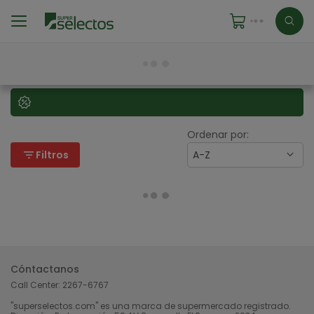
Ordenar por:
filter_list
Filtros
A-Z
Cóntactanos
Call Center:
2267-6767
"superselectos.com" es una marca de supermercado registrado.