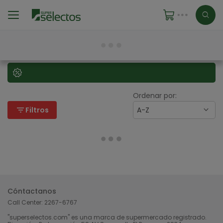
Ordenar por:
filter_list
Filtros
A-Z
Cóntactanos
Call Center:
2267-6767
"superselectos.com" es una marca de supermercado registrado.