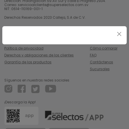
Dirección: Prolongación 59 AV Sur y calle El Progreso 2934.
Correo: servicioalcliente@superselectos.com.sv
NIT: 0614-110169-001-1
Derechos Reservados 2023 Calleja, S.A de C.V.
Legal
Información
Uso y condiciones
Nosotros
Política de privacidad
Cómo comprar
Derechos y obligaciones de los clientes
FAQ
Garantía de los productos
Contáctenos
Sucursales
Síguenos en nuestras redes sociales
¡Descarga la App!