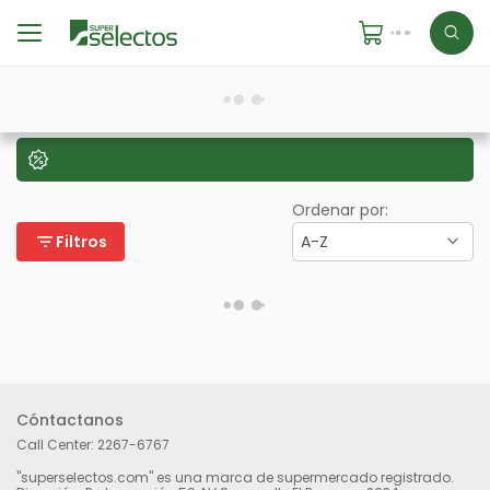
Ordenar por:
filter_list
Filtros
A-Z
Cóntactanos
Call Center:
2267-6767
"superselectos.com" es una marca de supermercado registrado.