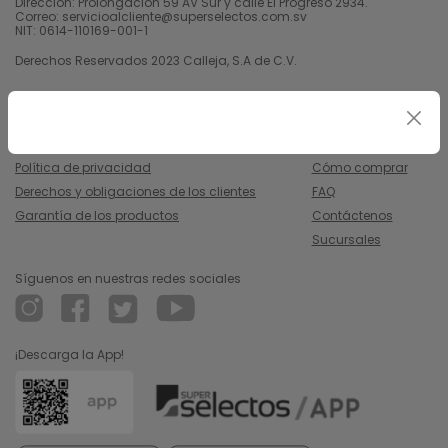
Dirección: Prolongación 59 AV Sur y calle El Progreso 2934.
Correo: servicioalcliente@superselectos.com.sv
NIT: 0614-110169-001-1
Derechos Reservados 2023 Calleja, S.A de C.V.
Legal
Información
Uso y condiciones
Nosotros
Política de privacidad
Cómo comprar
Derechos y obligaciones de los clientes
FAQ
Garantía de los productos
Contáctenos
Sucursales
Síguenos en nuestras redes sociales
¡Descarga la App!