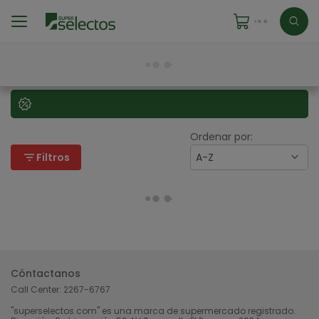
Ordenar por:
filter_list
Filtros
A-Z
Cóntactanos
Call Center:
2267-6767
"superselectos.com" es una marca de supermercado registrado.