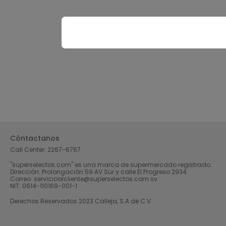
Cóntactanos
Call Center:
2267-6767
"superselectos.com" es una marca de supermercado registrado.
Dirección: Prolongación 59 AV Sur y calle El Progreso 2934.
Correo: servicioalcliente@superselectos.com.sv
NIT: 0614-110169-001-1
Derechos Reservados 2023 Calleja, S.A de C.V.