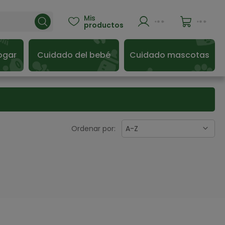
Mis

productos
ogar
Cuidado del bebé
Cuidado mascotas
Ordenar por:
A-Z