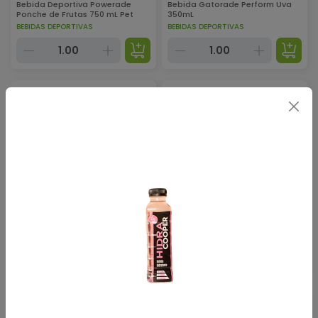
Bebida Deportiva Powerade
Bebida Gatorade Perform Uva
Ponche de Frutas 750 mL Pet
350mL
BEBIDAS DEPORTIVAS
BEBIDAS DEPORTIVAS
Seleccione 2X$1.95
Seleccione 2X$1.95
$
1.10
$
1.10
Bebida Gatorade Tapa Plana
Bebida Gatorade Tapa Plana
Fruit Punch 600 mL
Lima Limon 600 mL
BEBIDAS DEPORTIVAS
BEBIDAS DEPORTIVAS