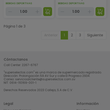
BEBIDAS DEPORTIVAS
BEBIDAS DEPORTIVAS
Página 1 de 3
Anterior
1
2
3
Siguiente
Cóntactanos
Call Center:
2267-6767
"superselectos.com" es una marca de supermercado registrado.
Dirección: Prolongación 59 AV Sur y calle El Progreso 2934.
Correo: servicioalcliente@superselectos.com.sv
NIT: 0614-110169-001-1
Derechos Reservados 2023 Calleja, S.A de C.V.
Legal
Información