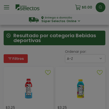
$
0.00
Entrega a domicilio
Súper Selectos
Online
Resultado por categoria Bebidas
deportivas
Ordenar por:
filter_list
Filtros
A-Z
$
3.25
$
3.25