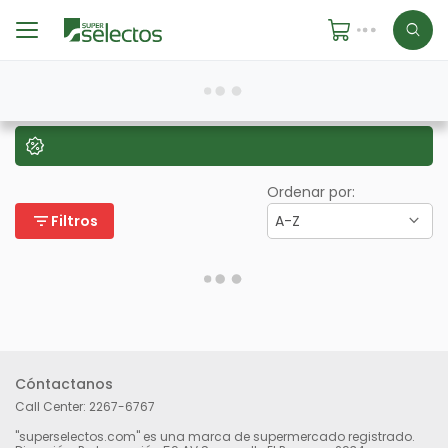
Ordenar por:
filter_list
Filtros
A-Z
Cóntactanos
Call Center:
2267-6767
"superselectos.com" es una marca de supermercado registrado.