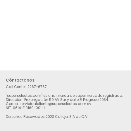
Cóntactanos
Call Center:
2267-6767
"superselectos.com" es una marca de supermercado registrado.
Dirección: Prolongación 59 AV Sur y calle El Progreso 2934.
Correo: servicioalcliente@superselectos.com.sv
NIT: 0614-110169-001-1
Derechos Reservados 2023 Calleja, S.A de C.V.