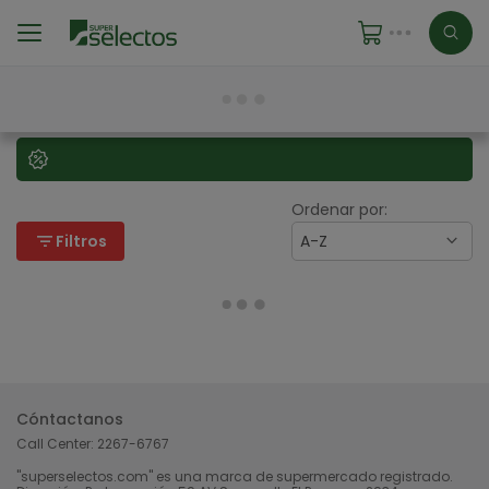
Ordenar por:
filter_list
Filtros
A-Z
Cóntactanos
Call Center:
2267-6767
"superselectos.com" es una marca de supermercado registrado.