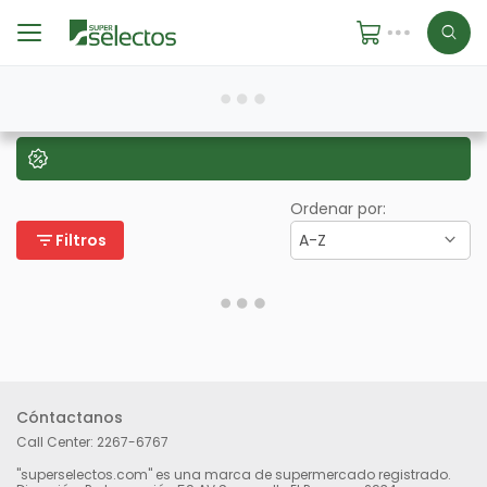
Ordenar por:
filter_list
Filtros
A-Z
Cóntactanos
Call Center:
2267-6767
"superselectos.com" es una marca de supermercado registrado.