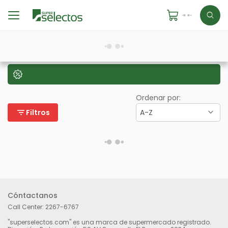
Ordenar por:
filter_list
Filtros
A-Z
Cóntactanos
Call Center:
2267-6767
"superselectos.com" es una marca de supermercado registrado.