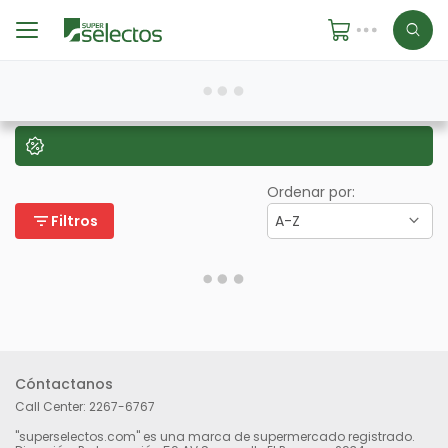
Ordenar por:
filter_list
Filtros
A-Z
Cóntactanos
Call Center:
2267-6767
"superselectos.com" es una marca de supermercado registrado.