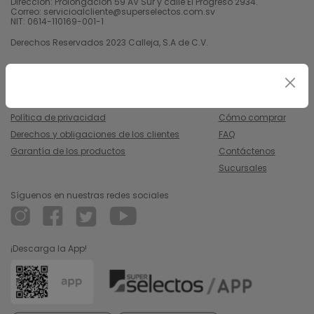
Dirección: Prolongación 59 AV Sur y calle El Progreso 2934.
Correo: servicioalcliente@superselectos.com.sv
NIT: 0614-110169-001-1
Derechos Reservados 2023 Calleja, S.A de C.V.
Legal
Información
Uso y condiciones
Nosotros
Política de privacidad
Cómo comprar
Derechos y obligaciones de los clientes
FAQ
Garantía de los productos
Contáctenos
Sucursales
Síguenos en nuestras redes sociales
¡Descarga la App!