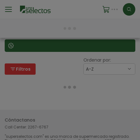
Ordenar por:
filter_list
Filtros
A-Z
Cóntactanos
Call Center:
2267-6767
"superselectos.com" es una marca de supermercado registrado.