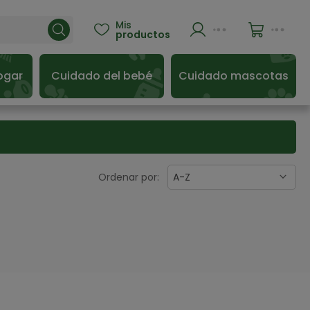
Mis

productos
ogar
Cuidado del bebé
Cuidado mascotas
Ordenar por:
A-Z