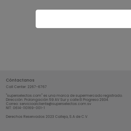
Cóntactanos
Call Center:
2267-6767
"superselectos.com" es una marca de supermercado registrado.
Dirección: Prolongación 59 AV Sur y calle El Progreso 2934.
Correo: servicioalcliente@superselectos.com.sv
NIT: 0614-110169-001-1
Derechos Reservados 2023 Calleja, S.A de C.V.