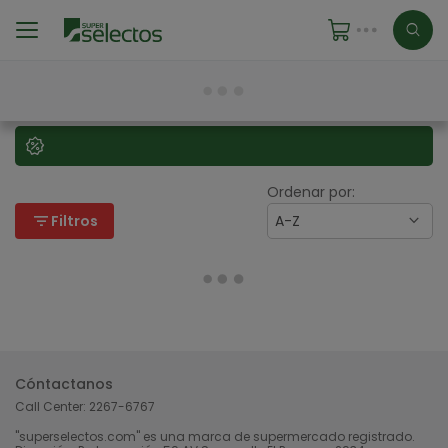
Ordenar por:
filter_list
Filtros
A-Z
Cóntactanos
Call Center:
2267-6767
"superselectos.com" es una marca de supermercado registrado.