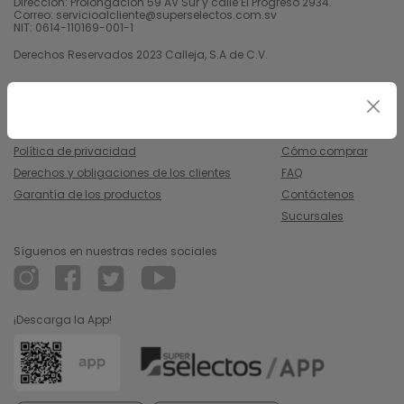
Dirección: Prolongación 59 AV Sur y calle El Progreso 2934.
Correo: servicioalcliente@superselectos.com.sv
NIT: 0614-110169-001-1
Derechos Reservados 2023 Calleja, S.A de C.V.
Legal
Información
Uso y condiciones
Nosotros
Política de privacidad
Cómo comprar
Derechos y obligaciones de los clientes
FAQ
Garantía de los productos
Contáctenos
Sucursales
Síguenos en nuestras redes sociales
¡Descarga la App!