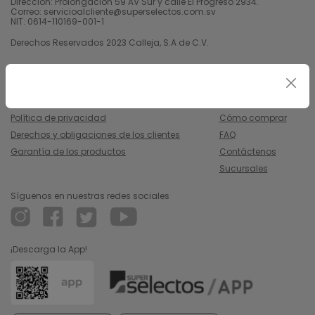
Dirección: Prolongación 59 AV Sur y calle El Progreso 2934.
Correo: servicioalcliente@superselectos.com.sv
NIT: 0614-110169-001-1
Derechos Reservados 2023 Calleja, S.A de C.V.
Legal
Información
Uso y condiciones
Nosotros
Política de privacidad
Cómo comprar
Derechos y obligaciones de los clientes
FAQ
Garantía de los productos
Contáctenos
Sucursales
Síguenos en nuestras redes sociales
¡Descarga la App!