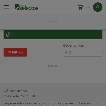
Ordenar por:
filter_list
Filtros
A-Z
Cóntactanos
Call Center:
2267-6767
"superselectos.com" es una marca de supermercado registrado.