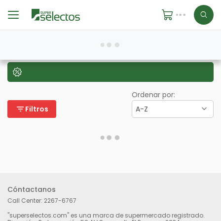
Ordenar por:
filter_list
Filtros
A-Z
Cóntactanos
Call Center:
2267-6767
"superselectos.com" es una marca de supermercado registrado.