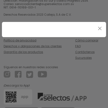
Dirección: Prolongación 59 AV Sur y calle El Progreso 2934.
Correo: servicioalcliente@superselectos.com.sv
NIT: 0614-110169-001-1
Derechos Reservados 2023 Calleja, S.A de C.V.
Legal
Información
Uso y condiciones
Nosotros
Política de privacidad
Cómo comprar
Derechos y obligaciones de los clientes
FAQ
Garantía de los productos
Contáctenos
Sucursales
Síguenos en nuestras redes sociales
¡Descarga la App!