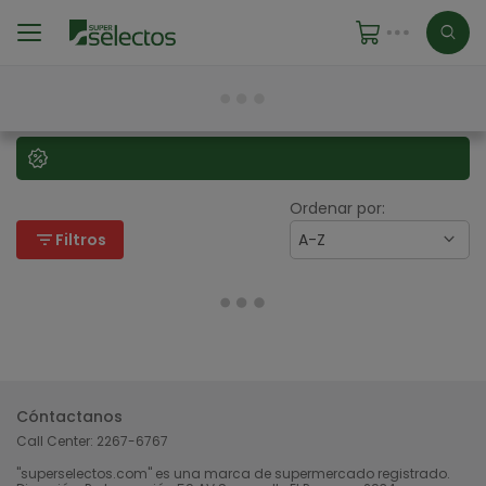
Ordenar por:
filter_list
Filtros
A-Z
Cóntactanos
Call Center:
2267-6767
"superselectos.com" es una marca de supermercado registrado.