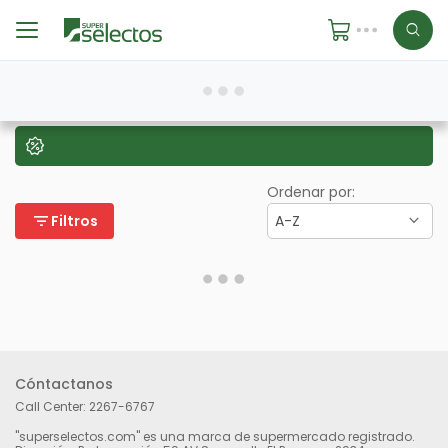
Ordenar por:
filter_list
Filtros
A-Z
Cóntactanos
Call Center:
2267-6767
"superselectos.com" es una marca de supermercado registrado.