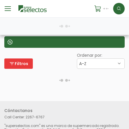
Ordenar por:
filter_list
Filtros
A-Z
Cóntactanos
Call Center:
2267-6767
"superselectos.com" es una marca de supermercado registrado.