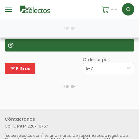
Ordenar por:
filter_list
Filtros
A-Z
Cóntactanos
Call Center:
2267-6767
"superselectos.com" es una marca de supermercado registrado.