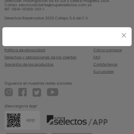
Dirección: Prolongación 59 AV Sur y calle El Progreso 2934.
Correo: servicioalcliente@superselectos.com.sv
NIT: 0614-110169-001-1
Derechos Reservados 2023 Calleja, S.A de C.V.
Legal
Información
Uso y condiciones
Nosotros
Política de privacidad
Cómo comprar
Derechos y obligaciones de los clientes
FAQ
Garantía de los productos
Contáctenos
Sucursales
Síguenos en nuestras redes sociales
¡Descarga la App!