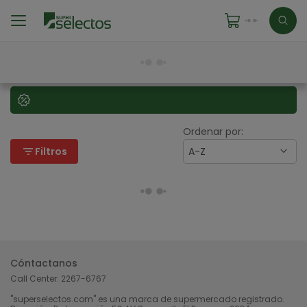
Ordenar por:
filter_list
Filtros
A-Z
Cóntactanos
Call Center:
2267-6767
"superselectos.com" es una marca de supermercado registrado.