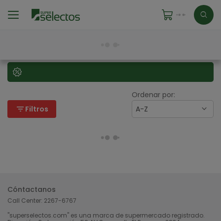
Ordenar por:
filter_list
Filtros
A-Z
Cóntactanos
Call Center:
2267-6767
"superselectos.com" es una marca de supermercado registrado.