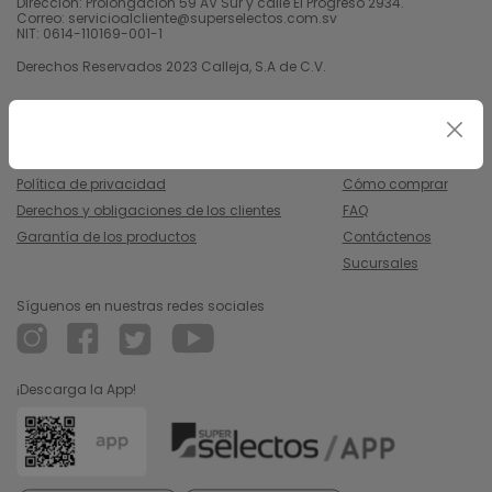
Dirección: Prolongación 59 AV Sur y calle El Progreso 2934.
Correo: servicioalcliente@superselectos.com.sv
NIT: 0614-110169-001-1
Derechos Reservados 2023 Calleja, S.A de C.V.
Legal
Información
Uso y condiciones
Nosotros
Política de privacidad
Cómo comprar
Derechos y obligaciones de los clientes
FAQ
Garantía de los productos
Contáctenos
Sucursales
Síguenos en nuestras redes sociales
¡Descarga la App!