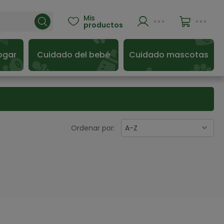
Mis

productos
ogar
Cuidado del bebé
Cuidado mascotas
Ordenar por:
A-Z