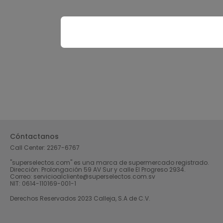
Cóntactanos
Call Center:
2267-6767
"superselectos.com" es una marca de supermercado registrado.
Dirección: Prolongación 59 AV Sur y calle El Progreso 2934.
Correo: servicioalcliente@superselectos.com.sv
NIT: 0614-110169-001-1
Derechos Reservados 2023 Calleja, S.A de C.V.