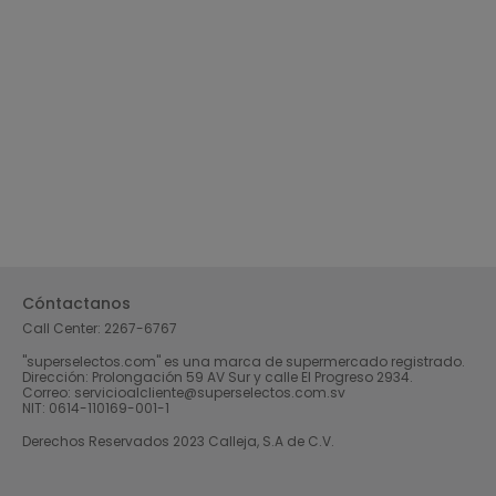
Cóntactanos
Call Center:
2267-6767
"superselectos.com" es una marca de supermercado registrado.
Dirección: Prolongación 59 AV Sur y calle El Progreso 2934.
Correo: servicioalcliente@superselectos.com.sv
NIT: 0614-110169-001-1
Derechos Reservados 2023 Calleja, S.A de C.V.