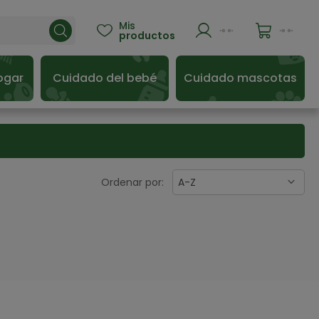
Mis

productos
ogar
Cuidado del bebé
Cuidado mascotas
Ordenar por:
A-Z