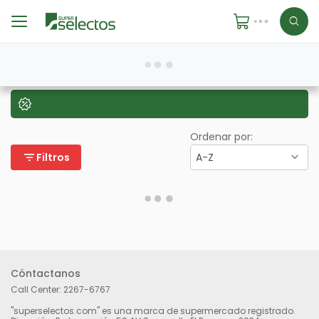
Ordenar por:
filter_list
Filtros
A-Z
Cóntactanos
Call Center:
2267-6767
"superselectos.com" es una marca de supermercado registrado.