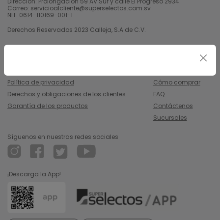
Dirección: Prolongación 59 AV Sur y calle El Progreso 2934.
Correo: servicioalcliente@superselectos.com.sv
NIT: 0614-110169-001-1
Derechos Reservados 2023 Calleja, S.A de C.V.
Legal
Información
Uso y condiciones
Nosotros
Política de privacidad
Cómo comprar
Derechos y obligaciones de los clientes
FAQ
Garantía de los productos
Contáctenos
Sucursales
Síguenos en nuestras redes sociales
¡Descarga la App!