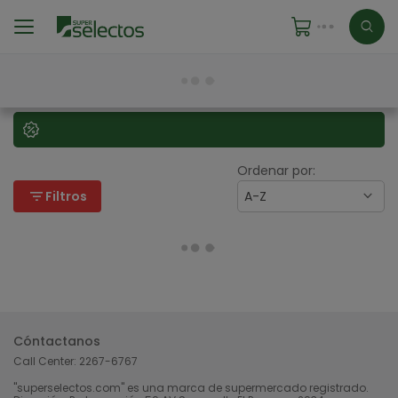
Ordenar por:
filter_list
Filtros
A-Z
Cóntactanos
Call Center:
2267-6767
"superselectos.com" es una marca de supermercado registrado.