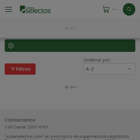
Ordenar por:
filter_list
Filtros
A-Z
Cóntactanos
Call Center:
2267-6767
"superselectos.com" es una marca de supermercado registrado.