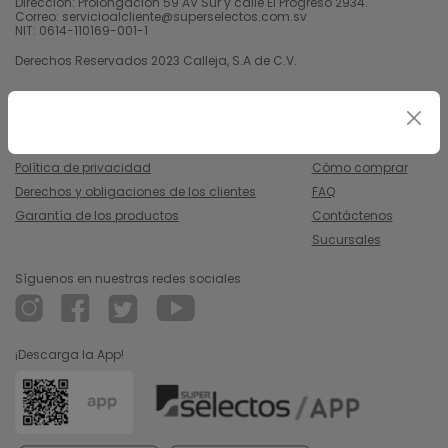
Dirección: Prolongación 59 AV Sur y calle El Progreso 2934.
Correo: servicioalcliente@superselectos.com.sv
NIT: 0614-110169-001-1
Derechos Reservados 2023 Calleja, S.A de C.V.
Legal
Información
Uso y condiciones
Nosotros
Política de privacidad
Cómo comprar
Derechos y obligaciones de los clientes
FAQ
Garantía de los productos
Contáctenos
Sucursales
Síguenos en nuestras redes sociales
¡Descarga la App!