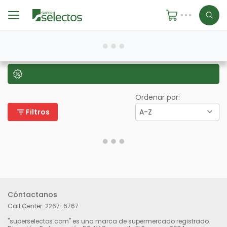
Ordenar por:
filter_list
Filtros
A-Z
Cóntactanos
Call Center:
2267-6767
"superselectos.com" es una marca de supermercado registrado.