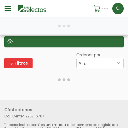
Ordenar por:
filter_list
Filtros
A-Z
Cóntactanos
Call Center:
2267-6767
"superselectos.com" es una marca de supermercado registrado.