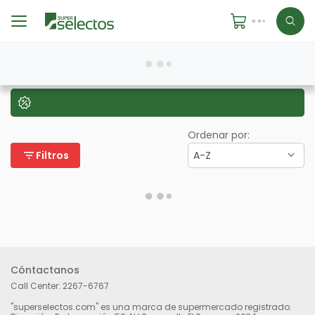
Ordenar por:
filter_list
Filtros
A-Z
Cóntactanos
Call Center:
2267-6767
"superselectos.com" es una marca de supermercado registrado.