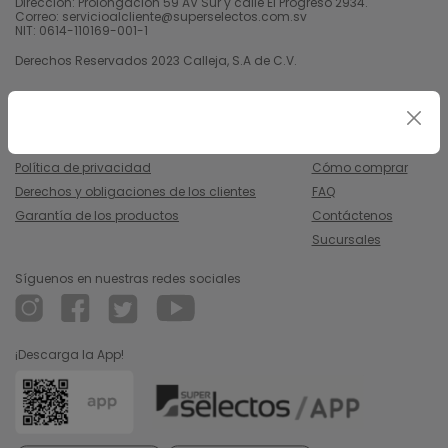
Dirección: Prolongación 59 AV Sur y calle El Progreso 2934.
Correo: servicioalcliente@superselectos.com.sv
NIT: 0614-110169-001-1
Derechos Reservados 2023 Calleja, S.A de C.V.
Legal
Información
Uso y condiciones
Nosotros
Política de privacidad
Cómo comprar
Derechos y obligaciones de los clientes
FAQ
Garantía de los productos
Contáctenos
Sucursales
Síguenos en nuestras redes sociales
¡Descarga la App!