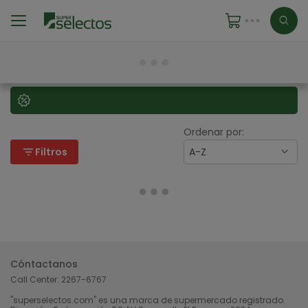
Ordenar por:
filter_list
Filtros
A-Z
Cóntactanos
Call Center:
2267-6767
"superselectos.com" es una marca de supermercado registrado.