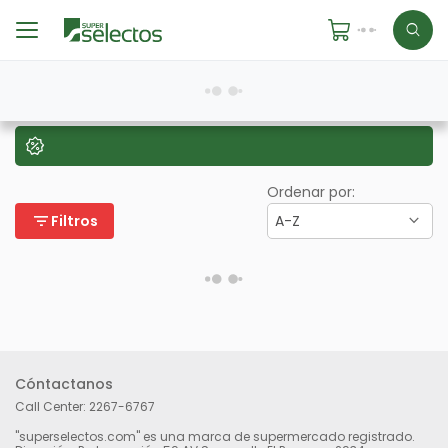
Ordenar por:
filter_list
Filtros
A-Z
Cóntactanos
Call Center:
2267-6767
"superselectos.com" es una marca de supermercado registrado.