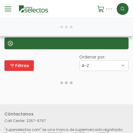
Ordenar por:
filter_list
Filtros
A-Z
Cóntactanos
Call Center:
2267-6767
"superselectos.com" es una marca de supermercado registrado.