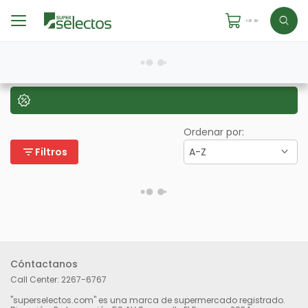
Ordenar por:
filter_list
Filtros
A-Z
Cóntactanos
Call Center:
2267-6767
"superselectos.com" es una marca de supermercado registrado.