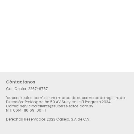
Cóntactanos
Call Center:
2267-6767
"superselectos.com" es una marca de supermercado registrado.
Dirección: Prolongación 59 AV Sur y calle El Progreso 2934.
Correo: servicioalcliente@superselectos.com.sv
NIT: 0614-110169-001-1
Derechos Reservados 2023 Calleja, S.A de C.V.