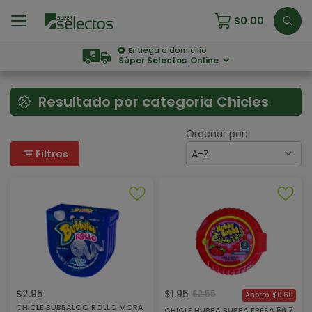
$
0.00
Entrega a domicilio
Súper Selectos
Online
Resultado por categoria Chicles
Ordenar por:
filter_list
Filtros
A-Z
$
2.95
$
1.95
$
2.55
$
0.60
CHICLE BUBBALOO ROLLO MORA
CHICLE HUBBA BUBBA FRESA 56.7