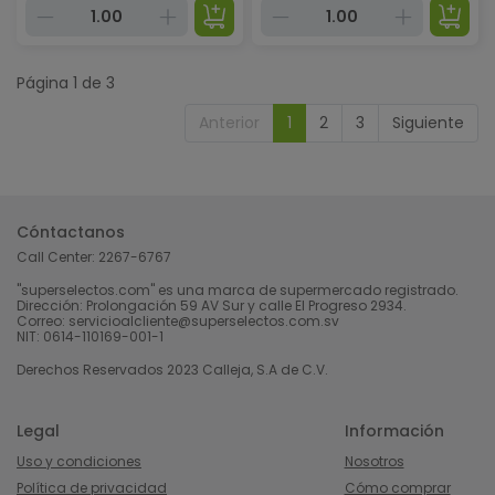
Página 1 de 3
Anterior
1
2
3
Siguiente
Cóntactanos
Call Center:
2267-6767
"superselectos.com" es una marca de supermercado registrado.
Dirección: Prolongación 59 AV Sur y calle El Progreso 2934.
Correo: servicioalcliente@superselectos.com.sv
NIT: 0614-110169-001-1
Derechos Reservados 2023 Calleja, S.A de C.V.
Legal
Información
Uso y condiciones
Nosotros
Política de privacidad
Cómo comprar