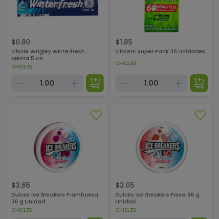
$
0.80
$
1.85
Chicle Wrigley Winterfresh
Clorets Super Pack 30 Unidades
Menta 5 Un
CHICLES
CHICLES
$
3.65
$
3.05
Dulces Ice Breakers Frambuesa
Dulces Ice Breakers Fresa 36 g
36 g Unidad
Unidad
CHICLES
CHICLES