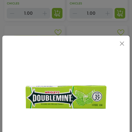
CHICLES
CHICLES
$
2.50
$
2.80
Chicle Extra Watermelon Sandia
Chicle Five Cobalt Menta 15 Un
15 Un
CHICLES
CHICLES