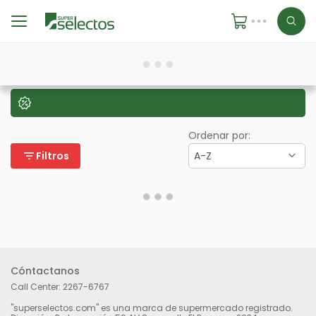
Ordenar por:
filter_list
Filtros
A-Z
Cóntactanos
Call Center:
2267-6767
"superselectos.com" es una marca de supermercado registrado.