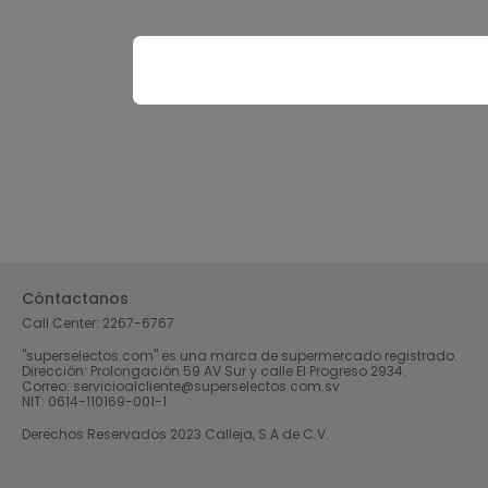
Cóntactanos
Call Center:
2267-6767
"superselectos.com" es una marca de supermercado registrado.
Dirección: Prolongación 59 AV Sur y calle El Progreso 2934.
Correo: servicioalcliente@superselectos.com.sv
NIT: 0614-110169-001-1
Derechos Reservados 2023 Calleja, S.A de C.V.