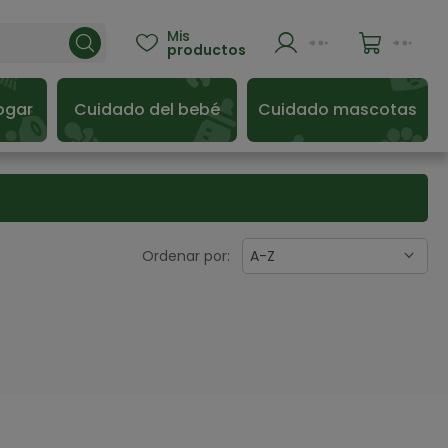
Mis

productos
ogar
Cuidado del bebé
Cuidado mascotas
Ordenar por:
A-Z