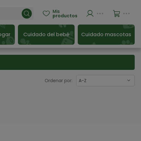
Mis

productos
ogar
Cuidado del bebé
Cuidado mascotas
Ordenar por:
A-Z