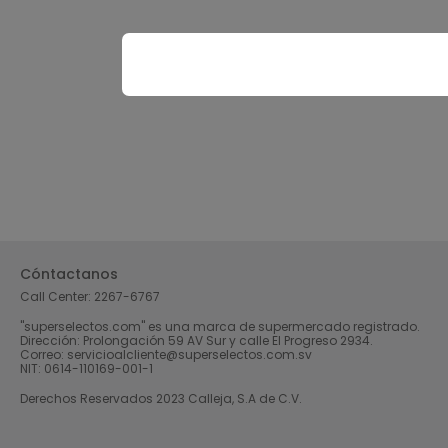
Cóntactanos
Call Center:
2267-6767
"superselectos.com" es una marca de supermercado registrado.
Dirección: Prolongación 59 AV Sur y calle El Progreso 2934.
Correo: servicioalcliente@superselectos.com.sv
NIT: 0614-110169-001-1
Derechos Reservados 2023 Calleja, S.A de C.V.