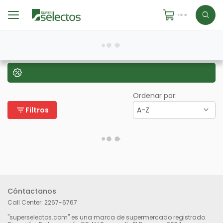
Ordenar por:
filter_list
Filtros
A-Z
Cóntactanos
Call Center:
2267-6767
"superselectos.com" es una marca de supermercado registrado.