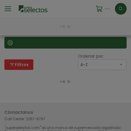
Ordenar por:
filter_list
Filtros
A-Z
Cóntactanos
Call Center:
2267-6767
"superselectos.com" es una marca de supermercado registrado.