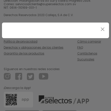
Dirección: Prolongación 59 AV Sur y calle El Progreso 2934.
Correo: servicioalcliente@superselectos.com.sv
NIT: 0614-110169-001-1
Derechos Reservados 2023 Calleja, S.A de C.V.
Legal
Información
Uso y condiciones
Nosotros
Política de privacidad
Cómo comprar
Derechos y obligaciones de los clientes
FAQ
Garantía de los productos
Contáctenos
Sucursales
Síguenos en nuestras redes sociales
¡Descarga la App!