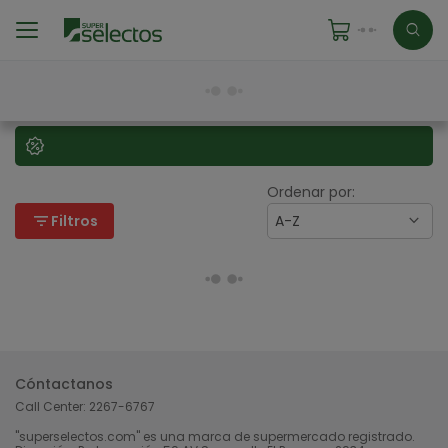
Ordenar por:
filter_list
Filtros
A-Z
Cóntactanos
Call Center:
2267-6767
"superselectos.com" es una marca de supermercado registrado.