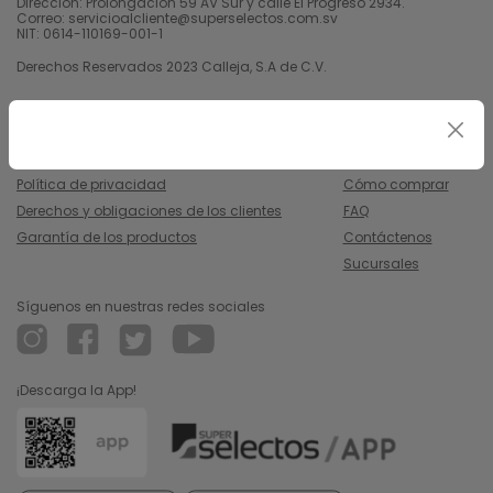
Dirección: Prolongación 59 AV Sur y calle El Progreso 2934.
Correo: servicioalcliente@superselectos.com.sv
NIT: 0614-110169-001-1
Derechos Reservados 2023 Calleja, S.A de C.V.
Legal
Información
Uso y condiciones
Nosotros
Política de privacidad
Cómo comprar
Derechos y obligaciones de los clientes
FAQ
Garantía de los productos
Contáctenos
Sucursales
Síguenos en nuestras redes sociales
¡Descarga la App!