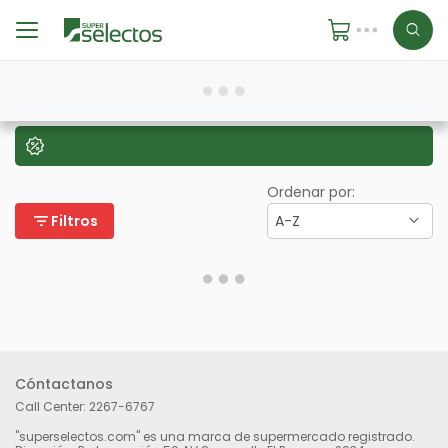
Ordenar por:
filter_list
Filtros
A-Z
Cóntactanos
Call Center:
2267-6767
"superselectos.com" es una marca de supermercado registrado.