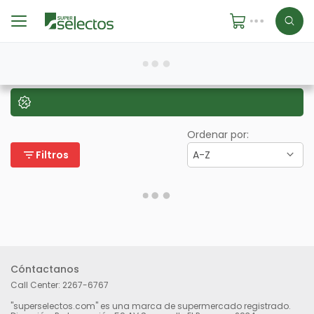
Ordenar por:
filter_list
Filtros
A-Z
Cóntactanos
Call Center:
2267-6767
"superselectos.com" es una marca de supermercado registrado.