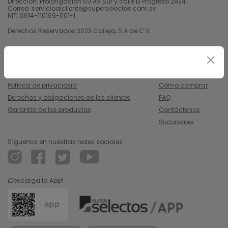
Dirección: Prolongación 59 AV Sur y calle El Progreso 2934.
Correo: servicioalcliente@superselectos.com.sv
NIT: 0614-110169-001-1
Derechos Reservados 2023 Calleja, S.A de C.V.
Legal
Información
Uso y condiciones
Nosotros
Política de privacidad
Cómo comprar
Derechos y obligaciones de los clientes
FAQ
Garantía de los productos
Contáctenos
Sucursales
Síguenos en nuestras redes sociales
¡Descarga la App!