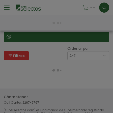
Ordenar por:
filter_list
Filtros
A-Z
Cóntactanos
Call Center:
2267-6767
"superselectos.com" es una marca de supermercado registrado.