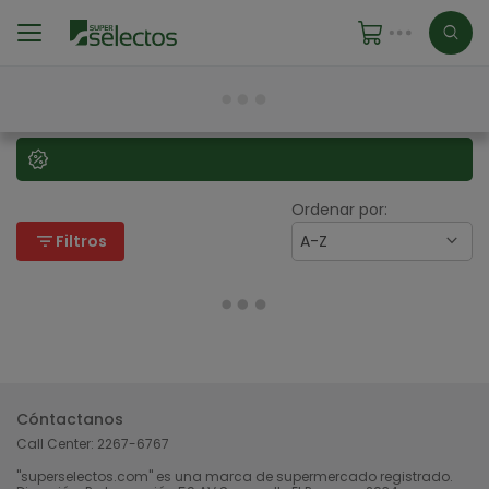
Ordenar por:
filter_list
Filtros
A-Z
Cóntactanos
Call Center:
2267-6767
"superselectos.com" es una marca de supermercado registrado.