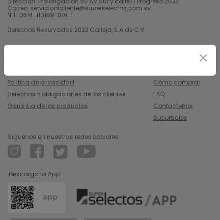
Dirección: Prolongación 59 AV Sur y calle El Progreso 2934.
Correo: servicioalcliente@superselectos.com.sv
NIT: 0614-110169-001-1
Derechos Reservados 2023 Calleja, S.A de C.V.
Legal
Información
Uso y condiciones
Nosotros
Política de privacidad
Cómo comprar
Derechos y obligaciones de los clientes
FAQ
Garantía de los productos
Contáctenos
Sucursales
Síguenos en nuestras redes sociales
¡Descarga la App!